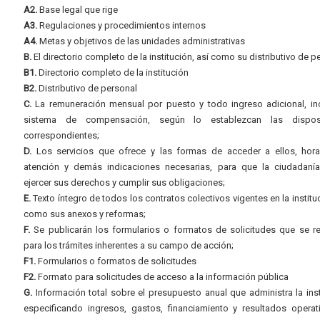
A2.
Base legal que rige
A3.
Regulaciones y procedimientos internos
A4.
Metas y objetivos de las unidades administrativas
B.
El directorio completo de la institución, así como su distributivo de p
B1.
Directorio completo de la institución
B2.
Distributivo de personal
C.
La remuneración mensual por puesto y todo ingreso adicional, inc
sistema de compensación, según lo establezcan las dispos
correspondientes;
D.
Los servicios que ofrece y las formas de acceder a ellos, hora
atención y demás indicaciones necesarias, para que la ciudadaní
ejercer sus derechos y cumplir sus obligaciones;
E.
Texto íntegro de todos los contratos colectivos vigentes en la instituc
como sus anexos y reformas;
F.
Se publicarán los formularios o formatos de solicitudes que se r
para los trámites inherentes a su campo de acción;
F1.
Formularios o formatos de solicitudes
F2.
Formato para solicitudes de acceso a la información pública
G.
Información total sobre el presupuesto anual que administra la inst
especificando ingresos, gastos, financiamiento y resultados operat