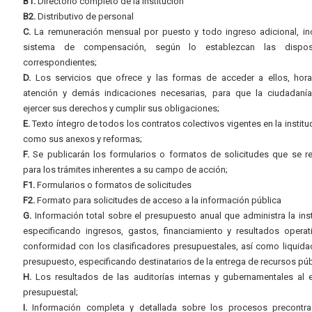
B1.
Directorio completo de la institución
B2.
Distributivo de personal
C.
La remuneración mensual por puesto y todo ingreso adicional, inc
sistema de compensación, según lo establezcan las dispos
correspondientes;
D.
Los servicios que ofrece y las formas de acceder a ellos, hora
atención y demás indicaciones necesarias, para que la ciudadaní
ejercer sus derechos y cumplir sus obligaciones;
E.
Texto íntegro de todos los contratos colectivos vigentes en la instituc
como sus anexos y reformas;
F.
Se publicarán los formularios o formatos de solicitudes que se r
para los trámites inherentes a su campo de acción;
F1.
Formularios o formatos de solicitudes
F2.
Formato para solicitudes de acceso a la información pública
G.
Información total sobre el presupuesto anual que administra la inst
especificando ingresos, gastos, financiamiento y resultados operat
conformidad con los clasificadores presupuestales, así como liquida
presupuesto, especificando destinatarios de la entrega de recursos púb
H.
Los resultados de las auditorías internas y gubernamentales al e
presupuestal;
I.
Información completa y detallada sobre los procesos precontrac