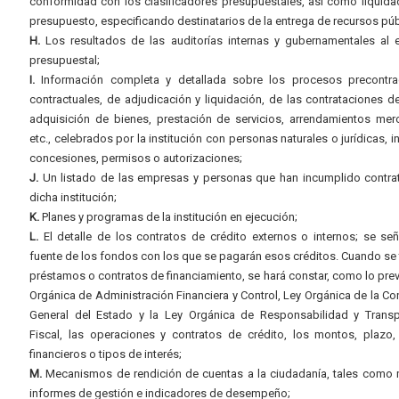
conformidad con los clasificadores presupuestales, así como liquida
presupuesto, especificando destinatarios de la entrega de recursos púb
H.
Los resultados de las auditorías internas y gubernamentales al e
presupuestal;
I.
Información completa y detallada sobre los procesos precontrac
contractuales, de adjudicación y liquidación, de las contrataciones d
adquisición de bienes, prestación de servicios, arrendamientos merc
etc., celebrados por la institución con personas naturales o jurídicas, i
concesiones, permisos o autorizaciones;
J.
Un listado de las empresas y personas que han incumplido contra
dicha institución;
K.
Planes y programas de la institución en ejecución;
L.
El detalle de los contratos de crédito externos o internos; se señ
fuente de los fondos con los que se pagarán esos créditos. Cuando se 
préstamos o contratos de financiamiento, se hará constar, como lo prev
Orgánica de Administración Financiera y Control, Ley Orgánica de la Con
General del Estado y la Ley Orgánica de Responsabilidad y Transp
Fiscal, las operaciones y contratos de crédito, los montos, plazo,
financieros o tipos de interés;
M.
Mecanismos de rendición de cuentas a la ciudadanía, tales como 
informes de gestión e indicadores de desempeño;