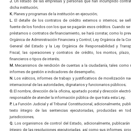
J.
Un listado de las empresas y personas que han incumplido contra
dicha institución;
K.
Planes y programas de la institución en ejecución;
L.
El detalle de los contratos de crédito externos o internos; se señ
fuente de los fondos con los que se pagarán esos créditos. Cuando se 
préstamos o contratos de financiamiento, se hará constar, como lo prev
Orgánica de Administración Financiera y Control, Ley Orgánica de la Con
General del Estado y la Ley Orgánica de Responsabilidad y Transp
Fiscal, las operaciones y contratos de crédito, los montos, plazo,
financieros o tipos de interés;
M.
Mecanismos de rendición de cuentas a la ciudadanía, tales como 
informes de gestión e indicadores de desempeño;
N.
Los viáticos, informes de trabajo y justificativos de movilización na
internacional de las autoridades, dignatarios y funcionarios públicos;
O.
El nombre, dirección de la oficina, apartado postal y dirección electró
responsable de atender la información pública de que trata esta Ley;
P.
La Función Judicial y el Tribunal Constitucional, adicionalmente, publi
texto íntegro de las sentencias ejecutoriadas, producidas en to
jurisdicciones;
Q.
Los organismos de control del Estado, adicionalmente, publicarán 
íntegro de las resoluciones ejecutoriadas, así como sus informes, pr