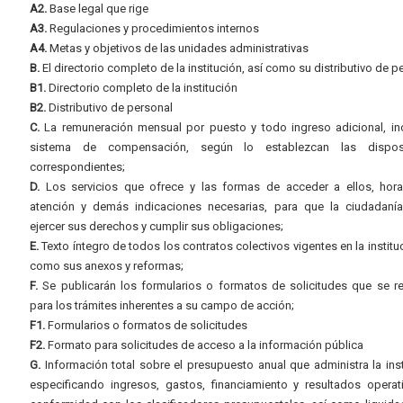
A2.
Base legal que rige
A3.
Regulaciones y procedimientos internos
A4.
Metas y objetivos de las unidades administrativas
B.
El directorio completo de la institución, así como su distributivo de p
B1.
Directorio completo de la institución
B2.
Distributivo de personal
C.
La remuneración mensual por puesto y todo ingreso adicional, inc
sistema de compensación, según lo establezcan las dispos
correspondientes;
D.
Los servicios que ofrece y las formas de acceder a ellos, hora
atención y demás indicaciones necesarias, para que la ciudadaní
ejercer sus derechos y cumplir sus obligaciones;
E.
Texto íntegro de todos los contratos colectivos vigentes en la instituc
como sus anexos y reformas;
F.
Se publicarán los formularios o formatos de solicitudes que se r
para los trámites inherentes a su campo de acción;
F1.
Formularios o formatos de solicitudes
F2.
Formato para solicitudes de acceso a la información pública
G.
Información total sobre el presupuesto anual que administra la inst
especificando ingresos, gastos, financiamiento y resultados operat