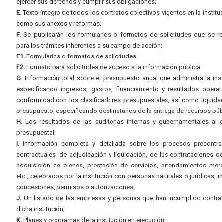
ejercer sus derechos y cumplir sus obligaciones;
E.
Texto íntegro de todos los contratos colectivos vigentes en la instituc
como sus anexos y reformas;
F.
Se publicarán los formularios o formatos de solicitudes que se r
para los trámites inherentes a su campo de acción;
F1.
Formularios o formatos de solicitudes
F2.
Formato para solicitudes de acceso a la información pública
G.
Información total sobre el presupuesto anual que administra la inst
especificando ingresos, gastos, financiamiento y resultados operat
conformidad con los clasificadores presupuestales, así como liquida
presupuesto, especificando destinatarios de la entrega de recursos púb
H.
Los resultados de las auditorías internas y gubernamentales al e
presupuestal;
I.
Información completa y detallada sobre los procesos precontrac
contractuales, de adjudicación y liquidación, de las contrataciones d
adquisición de bienes, prestación de servicios, arrendamientos merc
etc., celebrados por la institución con personas naturales o jurídicas, i
concesiones, permisos o autorizaciones;
J.
Un listado de las empresas y personas que han incumplido contra
dicha institución;
K.
Planes y programas de la institución en ejecución;