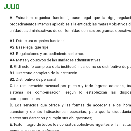
JULIO
A.
Estructura orgánica funcional, base legal que la rige, regulac
procedimientos internos aplicables a la entidad; las metas y objetivos d
unidades administrativas de conformidad con sus programas operativo
A1.
Estructura orgánica funcional
A2.
Base legal que rige
A3.
Regulaciones y procedimientos internos
A4.
Metas y objetivos de las unidades administrativas
B.
El directorio completo de la institución, así como su distributivo de p
B1.
Directorio completo de la institución
B2.
Distributivo de personal
C.
La remuneración mensual por puesto y todo ingreso adicional, inc
sistema de compensación, según lo establezcan las dispos
correspondientes;
D.
Los servicios que ofrece y las formas de acceder a ellos, hora
atención y demás indicaciones necesarias, para que la ciudadaní
ejercer sus derechos y cumplir sus obligaciones;
E.
Texto íntegro de todos los contratos colectivos vigentes en la instituc
como sus anexos y reformas;