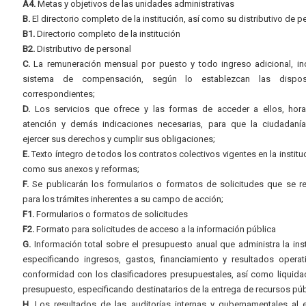
A4.
Metas y objetivos de las unidades administrativas
B.
El directorio completo de la institución, así como su distributivo de p
B1.
Directorio completo de la institución
B2.
Distributivo de personal
C.
La remuneración mensual por puesto y todo ingreso adicional, inc
sistema de compensación, según lo establezcan las dispos
correspondientes;
D.
Los servicios que ofrece y las formas de acceder a ellos, hora
atención y demás indicaciones necesarias, para que la ciudadaní
ejercer sus derechos y cumplir sus obligaciones;
E.
Texto íntegro de todos los contratos colectivos vigentes en la instituc
como sus anexos y reformas;
F.
Se publicarán los formularios o formatos de solicitudes que se r
para los trámites inherentes a su campo de acción;
F1.
Formularios o formatos de solicitudes
F2.
Formato para solicitudes de acceso a la información pública
G.
Información total sobre el presupuesto anual que administra la inst
especificando ingresos, gastos, financiamiento y resultados operat
conformidad con los clasificadores presupuestales, así como liquida
presupuesto, especificando destinatarios de la entrega de recursos púb
H.
Los resultados de las auditorías internas y gubernamentales al e