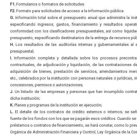
F1.
Formularios o formatos de solicitudes
F2.
Formato para solicitudes de acceso a la información pública
G.
Información total sobre el presupuesto anual que administra la inst
especificando ingresos, gastos, financiamiento y resultados operat
conformidad con los clasificadores presupuestales, así como liquida
presupuesto, especificando destinatarios de la entrega de recursos púb
H.
Los resultados de las auditorías internas y gubernamentales al e
presupuestal;
I.
Información completa y detallada sobre los procesos precontrac
contractuales, de adjudicación y liquidación, de las contrataciones d
adquisición de bienes, prestación de servicios, arrendamientos merc
etc., celebrados por la institución con personas naturales o jurídicas, i
concesiones, permisos o autorizaciones;
J.
Un listado de las empresas y personas que han incumplido contra
dicha institución;
K.
Planes y programas de la institución en ejecución;
L.
El detalle de los contratos de crédito externos o internos; se señ
fuente de los fondos con los que se pagarán esos créditos. Cuando se 
préstamos o contratos de financiamiento, se hará constar, como lo prev
Orgánica de Administración Financiera y Control, Ley Orgánica de la Con