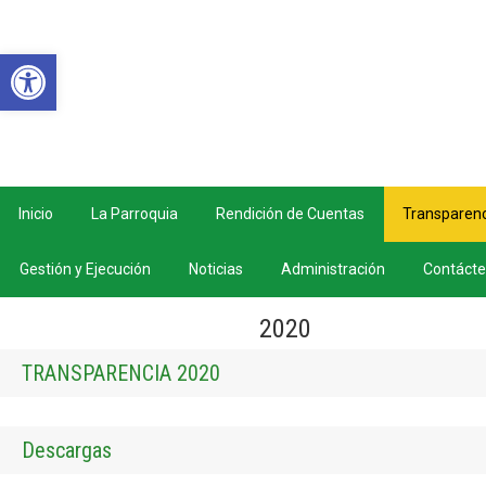
Abrir barra de herramientas
Inicio
La Parroquia
Rendición de Cuentas
Transparenc
Gestión y Ejecución
Noticias
Administración
Contáct
2020
TRANSPARENCIA 2020
Descargas