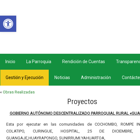
Abrir barra de herramientas
Inicio
La Parroquia
Rendición de Cuentas
Transparenc
Gestión y Ejecución
Noticias
Administración
Contáct
«
Obras Realizadas
Proyectos
GOBIERNO AUTÓNOMO DESCENTRALIZADO PARROQUIAL RURAL «GU
Esta por ejecutar en las comunidades de COCHOMBO, ROMPE IN
COLATIPO, CURINGUE, HOSPITAL, 25 DE DICIEMBRE,
GUANGAJE,HUAYRAPONGO, SUNIRRUMI.YAHUARTOA,