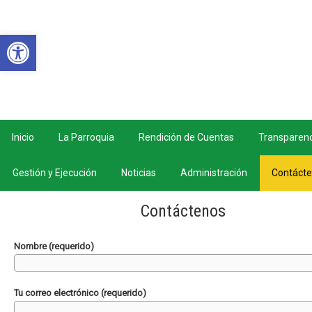
Abrir barra de herramientas
Inicio
La Parroquia
Rendición de Cuentas
Transparenc
Gestión y Ejecución
Noticias
Administración
Contáct
Contáctenos
Nombre (requerido)
Tu correo electrónico (requerido)