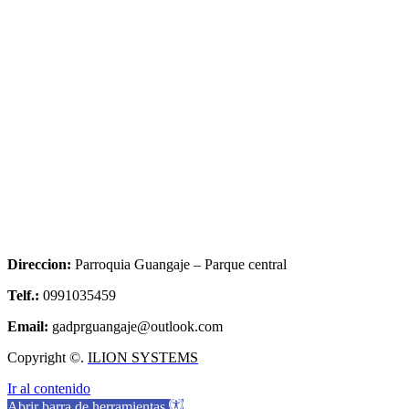
Direccion:
Parroquia Guangaje – Parque central
Telf.:
0991035459
Email:
gadprguangaje@outlook.com
Copyright ©.
ILION SYSTEMS
Ir al contenido
Abrir barra de herramientas