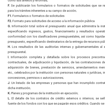
como sus anexos y reformas;
F.
Se publicarán los formularios o formatos de solicitudes que se r
para los trámites inherentes a su campo de acción;
F1.
Formularios o formatos de solicitudes
F2.
Formato para solicitudes de acceso a la información pública
G.
Información total sobre el presupuesto anual que administra la inst
especificando ingresos, gastos, financiamiento y resultados operat
conformidad con los clasificadores presupuestales, así como liquida
presupuesto, especificando destinatarios de la entrega de recursos púb
H.
Los resultados de las auditorías internas y gubernamentales al e
presupuestal;
I.
Información completa y detallada sobre los procesos precontrac
contractuales, de adjudicación y liquidación, de las contrataciones d
adquisición de bienes, prestación de servicios, arrendamientos merc
etc., celebrados por la institución con personas naturales o jurídicas, i
concesiones, permisos o autorizaciones;
J.
Un listado de las empresas y personas que han incumplido contra
dicha institución;
K.
Planes y programas de la institución en ejecución;
L.
El detalle de los contratos de crédito externos o internos; se señ
fuente de los fondos con los que se pagarán esos créditos. Cuando se 