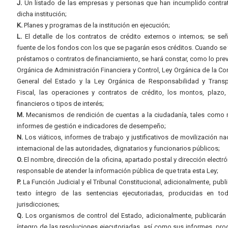
J.
Un listado de las empresas y personas que han incumplido contra
dicha institución;
K.
Planes y programas de la institución en ejecución;
L.
El detalle de los contratos de crédito externos o internos; se señ
fuente de los fondos con los que se pagarán esos créditos. Cuando se 
préstamos o contratos de financiamiento, se hará constar, como lo prev
Orgánica de Administración Financiera y Control, Ley Orgánica de la Con
General del Estado y la Ley Orgánica de Responsabilidad y Transp
Fiscal, las operaciones y contratos de crédito, los montos, plazo,
financieros o tipos de interés;
M.
Mecanismos de rendición de cuentas a la ciudadanía, tales como 
informes de gestión e indicadores de desempeño;
N.
Los viáticos, informes de trabajo y justificativos de movilización na
internacional de las autoridades, dignatarios y funcionarios públicos;
O.
El nombre, dirección de la oficina, apartado postal y dirección electró
responsable de atender la información pública de que trata esta Ley;
P.
La Función Judicial y el Tribunal Constitucional, adicionalmente, publi
texto íntegro de las sentencias ejecutoriadas, producidas en to
jurisdicciones;
Q.
Los organismos de control del Estado, adicionalmente, publicarán 
íntegro de las resoluciones ejecutoriadas, así como sus informes, pr