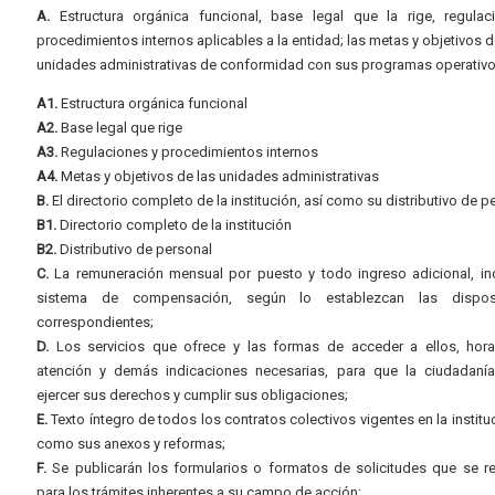
A.
Estructura orgánica funcional, base legal que la rige, regulac
procedimientos internos aplicables a la entidad; las metas y objetivos d
unidades administrativas de conformidad con sus programas operativo
A1.
Estructura orgánica funcional
A2.
Base legal que rige
A3.
Regulaciones y procedimientos internos
A4.
Metas y objetivos de las unidades administrativas
B.
El directorio completo de la institución, así como su distributivo de p
B1.
Directorio completo de la institución
B2.
Distributivo de personal
C.
La remuneración mensual por puesto y todo ingreso adicional, inc
sistema de compensación, según lo establezcan las dispos
correspondientes;
D.
Los servicios que ofrece y las formas de acceder a ellos, hora
atención y demás indicaciones necesarias, para que la ciudadaní
ejercer sus derechos y cumplir sus obligaciones;
E.
Texto íntegro de todos los contratos colectivos vigentes en la instituc
como sus anexos y reformas;
F.
Se publicarán los formularios o formatos de solicitudes que se r
para los trámites inherentes a su campo de acción;