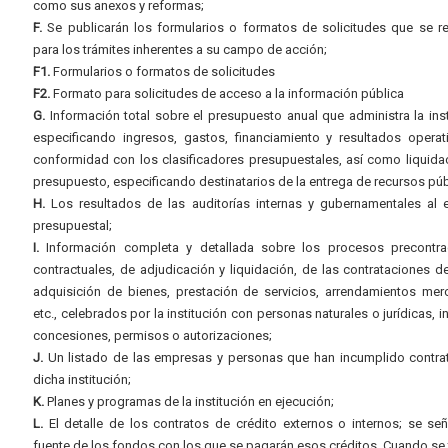
como sus anexos y reformas;
F.
Se publicarán los formularios o formatos de solicitudes que se r
para los trámites inherentes a su campo de acción;
F1.
Formularios o formatos de solicitudes
F2.
Formato para solicitudes de acceso a la información pública
G.
Información total sobre el presupuesto anual que administra la inst
especificando ingresos, gastos, financiamiento y resultados operat
conformidad con los clasificadores presupuestales, así como liquida
presupuesto, especificando destinatarios de la entrega de recursos púb
H.
Los resultados de las auditorías internas y gubernamentales al e
presupuestal;
I.
Información completa y detallada sobre los procesos precontrac
contractuales, de adjudicación y liquidación, de las contrataciones d
adquisición de bienes, prestación de servicios, arrendamientos merc
etc., celebrados por la institución con personas naturales o jurídicas, i
concesiones, permisos o autorizaciones;
J.
Un listado de las empresas y personas que han incumplido contra
dicha institución;
K.
Planes y programas de la institución en ejecución;
L.
El detalle de los contratos de crédito externos o internos; se señ
fuente de los fondos con los que se pagarán esos créditos. Cuando se 