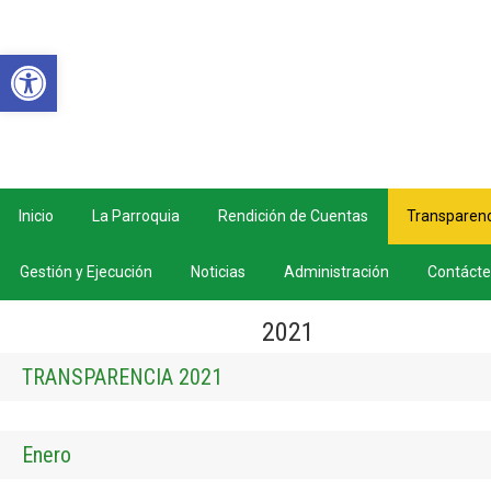
Abrir barra de herramientas
Inicio
La Parroquia
Rendición de Cuentas
Transparenc
Gestión y Ejecución
Noticias
Administración
Contáct
2021
TRANSPARENCIA 2021
Enero