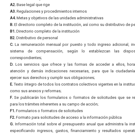
A2.
Base legal que rige
A3.
Regulaciones y procedimientos internos
A4.
Metas y objetivos de las unidades administrativas
B.
El directorio completo de la institución, así como su distributivo de p
B1.
Directorio completo de la institución
B2.
Distributivo de personal
C.
La remuneración mensual por puesto y todo ingreso adicional, inc
sistema de compensación, según lo establezcan las dispos
correspondientes;
D.
Los servicios que ofrece y las formas de acceder a ellos, hora
atención y demás indicaciones necesarias, para que la ciudadaní
ejercer sus derechos y cumplir sus obligaciones;
E.
Texto íntegro de todos los contratos colectivos vigentes en la instituc
como sus anexos y reformas;
F.
Se publicarán los formularios o formatos de solicitudes que se r
para los trámites inherentes a su campo de acción;
F1.
Formularios o formatos de solicitudes
F2.
Formato para solicitudes de acceso a la información pública
G.
Información total sobre el presupuesto anual que administra la inst
especificando ingresos, gastos, financiamiento y resultados operat