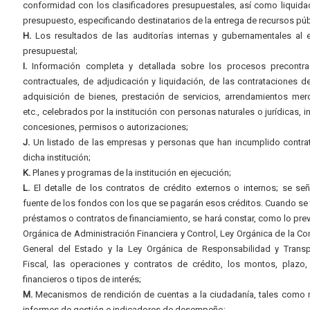
conformidad con los clasificadores presupuestales, así como liquida
presupuesto, especificando destinatarios de la entrega de recursos púb
H.
Los resultados de las auditorías internas y gubernamentales al e
presupuestal;
I.
Información completa y detallada sobre los procesos precontrac
contractuales, de adjudicación y liquidación, de las contrataciones d
adquisición de bienes, prestación de servicios, arrendamientos merc
etc., celebrados por la institución con personas naturales o jurídicas, i
concesiones, permisos o autorizaciones;
J.
Un listado de las empresas y personas que han incumplido contra
dicha institución;
K.
Planes y programas de la institución en ejecución;
L.
El detalle de los contratos de crédito externos o internos; se señ
fuente de los fondos con los que se pagarán esos créditos. Cuando se 
préstamos o contratos de financiamiento, se hará constar, como lo prev
Orgánica de Administración Financiera y Control, Ley Orgánica de la Con
General del Estado y la Ley Orgánica de Responsabilidad y Transp
Fiscal, las operaciones y contratos de crédito, los montos, plazo,
financieros o tipos de interés;
M.
Mecanismos de rendición de cuentas a la ciudadanía, tales como 
informes de gestión e indicadores de desempeño;