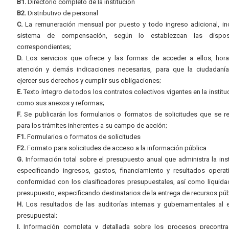
B1.
Directorio completo de la institución
B2.
Distributivo de personal
C.
La remuneración mensual por puesto y todo ingreso adicional, inc
sistema de compensación, según lo establezcan las dispos
correspondientes;
D.
Los servicios que ofrece y las formas de acceder a ellos, hora
atención y demás indicaciones necesarias, para que la ciudadaní
ejercer sus derechos y cumplir sus obligaciones;
E.
Texto íntegro de todos los contratos colectivos vigentes en la instituc
como sus anexos y reformas;
F.
Se publicarán los formularios o formatos de solicitudes que se r
para los trámites inherentes a su campo de acción;
F1.
Formularios o formatos de solicitudes
F2.
Formato para solicitudes de acceso a la información pública
G.
Información total sobre el presupuesto anual que administra la inst
especificando ingresos, gastos, financiamiento y resultados operat
conformidad con los clasificadores presupuestales, así como liquida
presupuesto, especificando destinatarios de la entrega de recursos púb
H.
Los resultados de las auditorías internas y gubernamentales al e
presupuestal;
I.
Información completa y detallada sobre los procesos precontrac