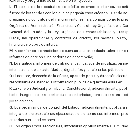
K.
Planes y programas de la institución en ejecución;
L.
El detalle de los contratos de crédito externos o internos; se señ
fuente de los fondos con los que se pagarán esos créditos. Cuando se 
préstamos o contratos de financiamiento, se hará constar, como lo prev
Orgánica de Administración Financiera y Control, Ley Orgánica de la Con
General del Estado y la Ley Orgánica de Responsabilidad y Transp
Fiscal, las operaciones y contratos de crédito, los montos, plazo,
financieros o tipos de interés;
M.
Mecanismos de rendición de cuentas a la ciudadanía, tales como 
informes de gestión e indicadores de desempeño;
N.
Los viáticos, informes de trabajo y justificativos de movilización na
internacional de las autoridades, dignatarios y funcionarios públicos;
O.
El nombre, dirección de la oficina, apartado postal y dirección electró
responsable de atender la información pública de que trata esta Ley;
P.
La Función Judicial y el Tribunal Constitucional, adicionalmente, publi
texto íntegro de las sentencias ejecutoriadas, producidas en to
jurisdicciones;
Q.
Los organismos de control del Estado, adicionalmente, publicarán 
íntegro de las resoluciones ejecutoriadas, así como sus informes, pr
en todas sus jurisdicciones;
S.
Los organismos seccionales, informarán oportunamente a la ciudad