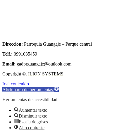
Direccion:
Parroquia Guangaje – Parque central
Telf.:
0991035459
Email:
gadprguangaje@outlook.com
Copyright ©.
ILION SYSTEMS
Ir al contenido
Abrir barra de herramientas
Herramientas de accesibilidad
Aumentar texto
Disminuir texto
Escala de grises
Alto contraste